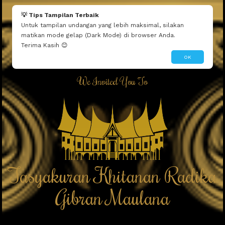
Mau seperti ini?
Edit Tema Ini
Dibuatin Admin
💡 Tips Tampilan Terbaik
Untuk tampilan undangan yang lebih maksimal, silakan
matikan mode gelap (Dark Mode) di browser Anda.
Terima Kasih 😊
OK
We Invited You To
Tasyakuran Khitanan Radika
Gibran Maulana
Tasyakuran Khitanan Radika