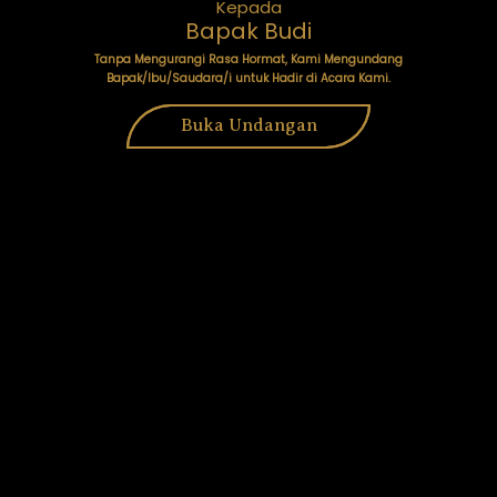
Gibran Maulana
Kepada
Bapak Budi
Tanpa Mengurangi Rasa Hormat, Kami Mengundang
Bapak/Ibu/Saudara/i untuk Hadir di Acara Kami.
0
0
0
0
Buka Undangan
DAY
HOUR
MINUTE
SECOND