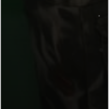
We Invite You To
Tasyakuran Khitanan
Radika Gibran Maulana