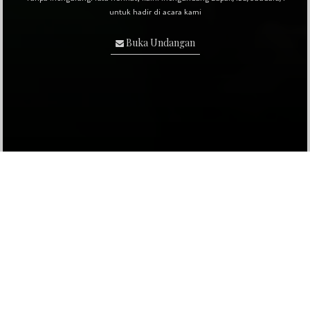
Save To Calendar
untuk hadir di acara kami
Buka Undangan
Auto Scroll Active
Radika Gibran Maulana
Putra Ketiga dari pasangan
Bapak
Saeful Anwar
&
Ibu
Rahmawati