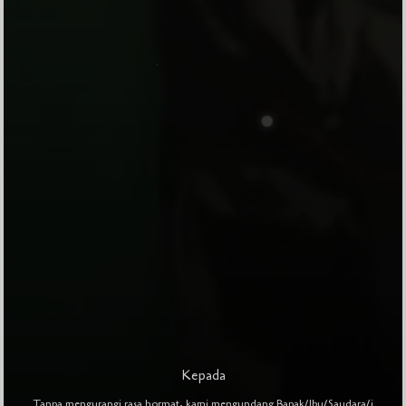
0
0
0
0
DAY
HOUR
MINUTE
SECOND
Kepada
Tanpa mengurangi rasa hormat, kami mengundang Bapak/Ibu/Saudara/i