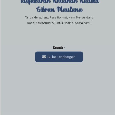
Tasyakuran Khitanan Radika
Konfirmasi kehadiran
Gibran Maulana
Tanpa Mengurangi Rasa Hormat, Kami Mengundang
Nama
Bapak/Ibu/Saudara/i untuk Hadir di Acara Kami.
Kehadiran
Kepada :
Buka Undangan
Send
Dengan mengirim konfirmasi kehadiran, Pemilik Acara dapat mengetahui status kehadiran
masing-masing tamu