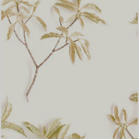
Konfirmasi kehadiran
Nama
Kehadiran
Send
Dengan mengirim konfirmasi kehadiran, Pemilik Acara dapat mengetahui
status kehadiran masing-masing tamu