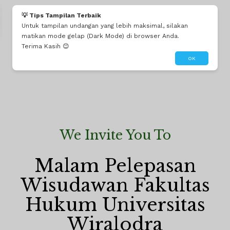
Fatria Ramadhan, SH
💡 Tips Tampilan Terbaik
Untuk tampilan undangan yang lebih maksimal, silakan
Allhamdullilah beban kluarga wisuda, maap mamah celenganya habis 😭 😂😂😂😂
matikan mode gelap (Dark Mode) di browser Anda.
Terima Kasih 😊
OK
Malam Pelepasan
We Invite You To
Wisudawan Fakultas
Hukum Universitas
Malam Pelepasan
Wiralodra
Wisudawan Fakultas
Hukum Universitas
0
Wiralodra
0
0
0