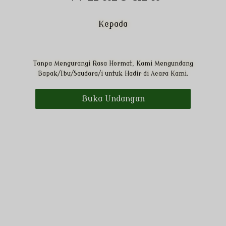
DAY
HOUR
MINUTE
SECOND
Kepada
Save To Calendar
Tanpa Mengurangi Rasa Hormat, Kami Mengundang
Bapak/Ibu/Saudara/i untuk Hadir di Acara Kami.
Buka Undangan
Kami bermaksud mengundang Bapak/Ibu/Sdr/i di
acara