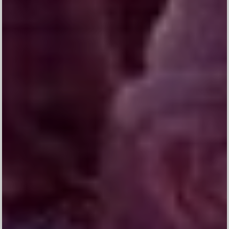
THE WEDDING OF
Gus Artha
&
Ratna
0
0
0
0
DAY
HOUR
MINUTE
SECOND