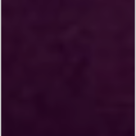
Gede Agus Arta Wibawa
Anak Pertama dari Pasangan
Wayan Widiasa &
Ni Luh Mastrini
Beralamat di Jalan Pulau Obi Gang Mangga, Desa
Banyuning, Kecamatan Buleleng, Kabupaten Buleleng