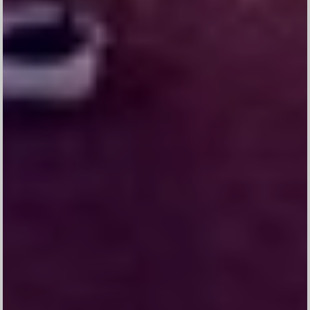
Atas Asung Kerta Wara Nugraha Ida Sang Hyang Widhi
Wasa / Tuhan Yang Maha Esa Kami Akan
Menyelenggarakan Upacara Manusa Yadnya
Pawiwahan Putra Putri Kami​