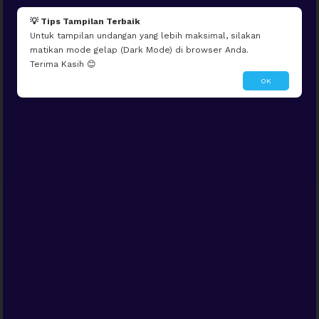
💡 Tips Tampilan Terbaik
Untuk tampilan undangan yang lebih maksimal, silakan
matikan mode gelap (Dark Mode) di browser Anda.
Terima Kasih 😊
OK