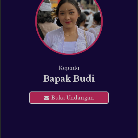
Konfirmasi kehadiran
Nama
Kepada
Bapak Budi
Kehadiran
Buka Undangan
Send
Dengan mengirim konfirmasi kehadiran, Pemilik Acara dapat mengetahui
status kehadiran masing-masing tamu