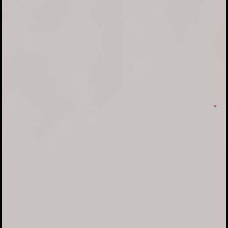
We Invited You To
Aadhi Thiruvila