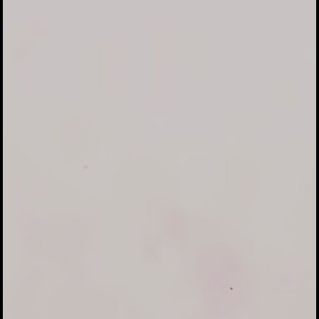
Aadhi Thiruvila
AUM SWASTIASTU
Dengan Anugrah Ida Sang Hyang Widhi Wasa, Kami akan
merayakan hari Dewi Durgha Maa, Sungguh kebahagiaan
besar bila Bapak/Ibu/ Saudara/i dapat merayakan bersama
kami.