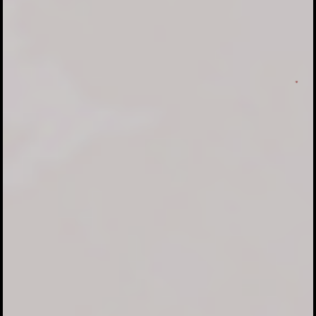
Konfirmasi kehadiran
Nama
Kehadiran
Send
Dengan mengirim konfirmasi kehadiran, Pemilik Acara dapat mengetahui status
kehadiran masing-masing tamu