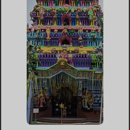
Ketua Bimbingan Masyarakan Hindu
Banten
-
2024-08-06 21:54:51
Puji Ibu Durgha.. semoga acaranya lancar
Umat SedharmaWenny K
-
2024-08-05
22:42:58
Semoga Acara berjalan lancar Hikmad dan
success dan TERBERKATI Aum Shantih Shantih
Shantih Aum🙏
S. Jayapiragasan
-
2024-08-05 21:24:52
🙏🏼semoga acara berjalan dengan lancar
dan sukses Om Shanti Shanti Shanti 🙏🏼
Murugan Baktha
-
2024-08-05 20:11:35
Semoga acara berjalan dengan lancar dan
ramai dan semua yg datang/hadir mendapat
restu dari Dewi Durgha Maa
Rajespari Shekar
-
2024-08-05 19:46:04
Semoga acara berjalan dengan lancar Dan
sukses 🙏 Om Shakti
Adityashankara
-
2024-08-05 19:21:38