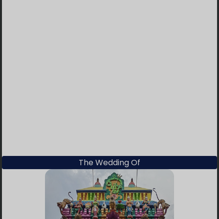
🔵 14 Total Ucapan
🟢 122 Orang Menyatakan Hadir
1
-
2025-06-13 04:08:06
1
1
-
2025-06-13 03:18:52
1
1
-
2025-06-13 01:30:46
1
1
-
2025-06-13 00:21:31
The Wedding Of
1
Nagispri
-
2024-08-08 11:25:22
Smoga smua acara ya berjalan dgn baik dan
sukses om shakti 🙏🙏🙏🙏🙏🙏🙏🙏🙏🙏🙏