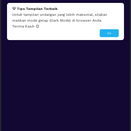
Mau seperti ini?
Edit Tema Ini
Dibuatin Admin
💡 Tips Tampilan Terbaik
Untuk tampilan undangan yang lebih maksimal, silakan
matikan mode gelap (Dark Mode) di browser Anda.
Terima Kasih 😊
OK
WE INVITED YOU TO