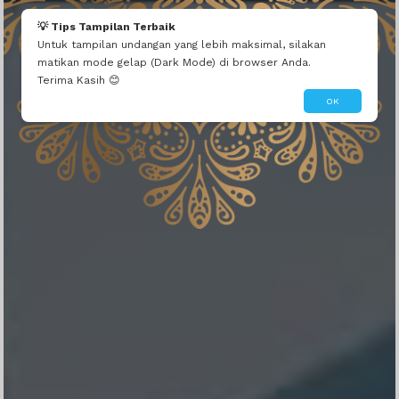
💡 Tips Tampilan Terbaik
Untuk tampilan undangan yang lebih maksimal, silakan
matikan mode gelap (Dark Mode) di browser Anda.
Terima Kasih 😊
OK