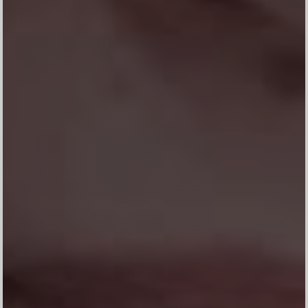
Konfirmasi kehadiran
Nama
Kehadiran
Send
Dengan mengirim konfirmasi kehadiran, Pemilik Acara dapat mengetahui status
kehadiran masing-masing tamu