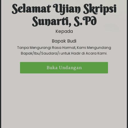
Selamat Ujian Skripsi
Sunarti, S.Pd
Sunarti, S.Pd
0
0
0
0
Kepada
DAY
HOUR
MINUTE
SECOND
Bapak Budi
Tanpa Mengurangi Rasa Hormat, Kami Mengundang
Bapak/Ibu/Saudara/i untuk Hadir di Acara Kami.
Save To Calendar
Buka Undangan