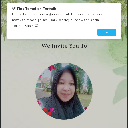
Mau seperti ini?
Edit Tema Ini
Dibuatin Admin
💡 Tips Tampilan Terbaik
Untuk tampilan undangan yang lebih maksimal, silakan
matikan mode gelap (Dark Mode) di browser Anda.
Terima Kasih 😊
OK
We Invite You To
Selamat Ujian Skripsi