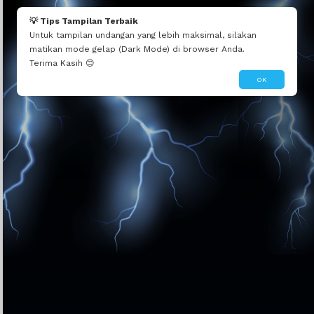
Mau seperti ini?
Edit Tema Ini
Dibuatin Admin
💡 Tips Tampilan Terbaik
Untuk tampilan undangan yang lebih maksimal, silakan
matikan mode gelap (Dark Mode) di browser Anda.
Terima Kasih 😊
OK