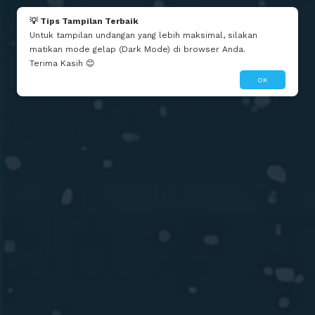
💡 Tips Tampilan Terbaik
Untuk tampilan undangan yang lebih maksimal, silakan
matikan mode gelap (Dark Mode) di browser Anda.
Terima Kasih 😊
OK