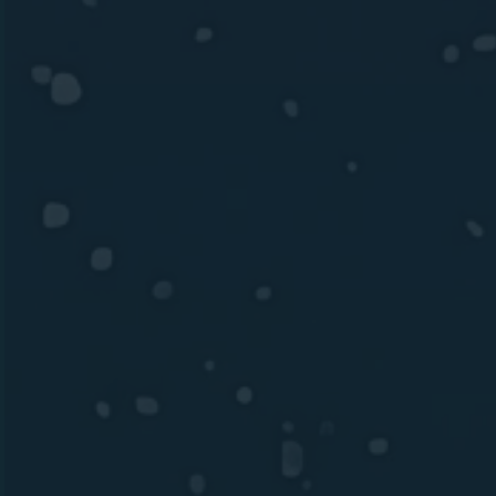
Selamat Ujian Skripsi
Sunarti, S.Pd
Dengan memanjatkan puji syukur ke hadirat Tuhan Yang
Maha Esa yang telah memberikan rahmat dan karunia-
Nya kepada kita semua, kami mengundang
Bapak/Ibu/Saudara/i untuk menghadiri acara syukuran
atas kelulusan istri.
Keluarga Besar
dari program S2
Universitas islam Makassar Al Ghasali