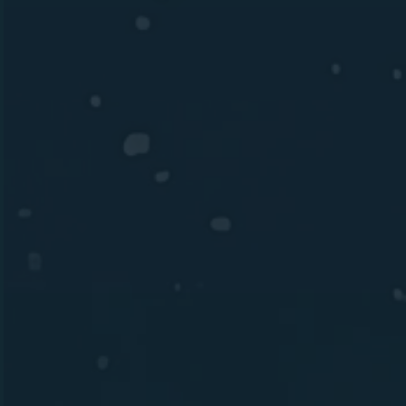
0
0
0
0
DAY
HOUR
MINUTE
SECOND
Save To Calendar