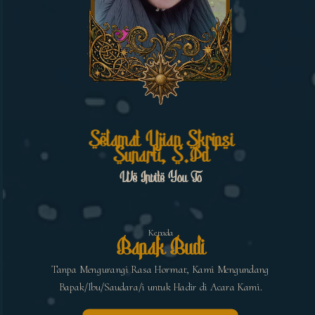
Selamat Ujian Skripsi
Konfirmasi kehadiran
Sunarti, S.Pd
We Invite You To
Nama
Kepada
Kehadiran
Bapak Budi
Tanpa Mengurangi Rasa Hormat, Kami Mengundang
Bapak/Ibu/Saudara/i untuk Hadir di Acara Kami.
Send