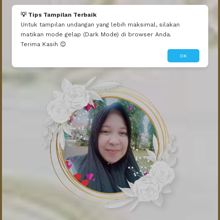
Mau seperti ini?
Edit Tema Ini
Dibuatin Admin
💡 Tips Tampilan Terbaik
Untuk tampilan undangan yang lebih maksimal, silakan
matikan mode gelap (Dark Mode) di browser Anda.
Terima Kasih 😊
PLEASE
OK
JOIN US FOR THE
Selamat Ujian Skripsi