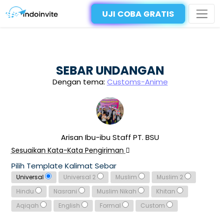
UJI COBA GRATIS
SEBAR UNDANGAN
Dengan tema:
Customs-Anime
Arisan Ibu-ibu Staff PT. BSU
Sesuaikan Kata-Kata Pengiriman
Pilih Template Kalimat Sebar
Universal
Universal 2
Muslim
Muslim 2
Hindu
Nasrani
Muslim Nikah
Khitan
Aqiqah
English
Formal
Custom