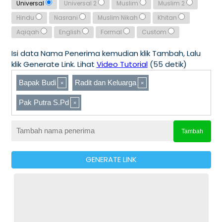
Universal
Universal 2
Muslim
Muslim 2
Hindu
Nasrani
Muslim Nikah
Khitan
Aqiqah
English
Formal
Custom
Isi data Nama Penerima kemudian klik Tambah, Lalu
klik Generate Link. Lihat
Video Tutorial
(55 detik)
Bapak Budi
Radit dan Keluarga
Pak Putra S.Pd
Tambah
GENERATE LINK