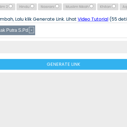
lim 2
Hindu
Nasrani
Muslim Nikah
Khitan
A
bah, Lalu klik Generate Link. Lihat
Video Tutorial
(55 deti
ak Putra S.Pd
GENERATE LINK