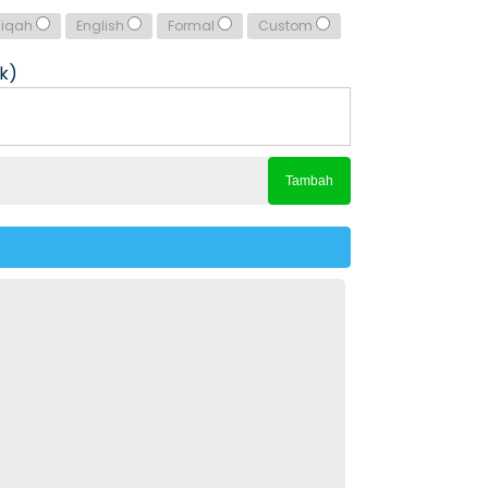
qiqah
English
Formal
Custom
k)
Tambah