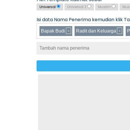
Universal
Universal 2
Muslim
Mus
Isi data Nama Penerima kemudian klik Tam
Bapak Budi
Radit dan Keluarga
P