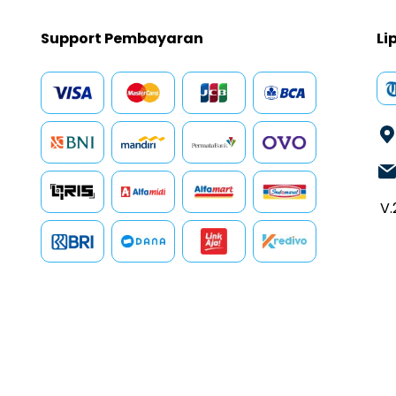
Support Pembayaran
Li
V.