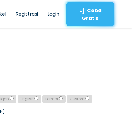
Uji Coba
kel
Registrasi
Login
Gratis
qiqah
English
Formal
Custom
k)