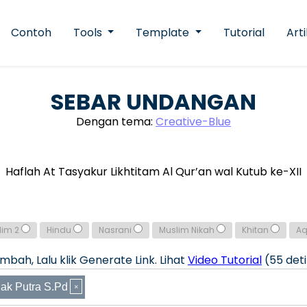
Contoh
Tools
Template
Tutorial
Arti
SEBAR UNDANGAN
Dengan tema:
Creative-Blue
Haflah At Tasyakur Likhtitam Al Qur’an wal Kutub ke-XII
lim 2
Hindu
Nasrani
Muslim Nikah
Khitan
A
bah, Lalu klik Generate Link. Lihat
Video Tutorial
(55 deti
ak Putra S.Pd