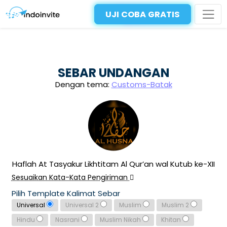
UJI COBA GRATIS
SEBAR UNDANGAN
Dengan tema:
Customs-Batak
Haflah At Tasyakur Likhtitam Al Qur’an wal Kutub ke-XII
Sesuaikan Kata-Kata Pengiriman
Pilih Template Kalimat Sebar
Universal
Universal 2
Muslim
Muslim 2
Hindu
Nasrani
Muslim Nikah
Khitan