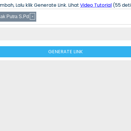
bah, Lalu klik Generate Link. Lihat
Video Tutorial
(55 deti
ak Putra S.Pd
GENERATE LINK