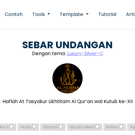
Contoh
Tools
Template
Tutorial
Arti
SEBAR UNDANGAN
Dengan tema:
Luxury-Silver-C
Haflah At Tasyakur Likhtitam Al Qur’an wal Kutub ke-XII
lim 2
Hindu
Nasrani
Muslim Nikah
Khitan
A