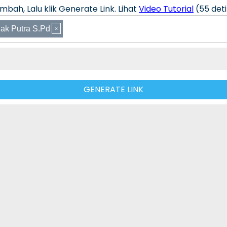
bah, Lalu klik Generate Link. Lihat
Video Tutorial
(55 deti
ak Putra S.Pd
GENERATE LINK