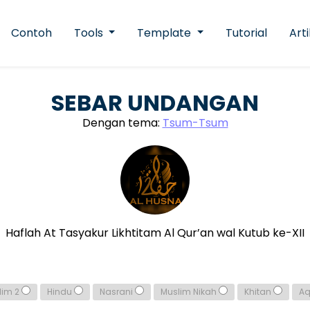
Contoh
Tools
Template
Tutorial
Arti
SEBAR UNDANGAN
Dengan tema:
Tsum-Tsum
Haflah At Tasyakur Likhtitam Al Qur’an wal Kutub ke-XII
lim 2
Hindu
Nasrani
Muslim Nikah
Khitan
A