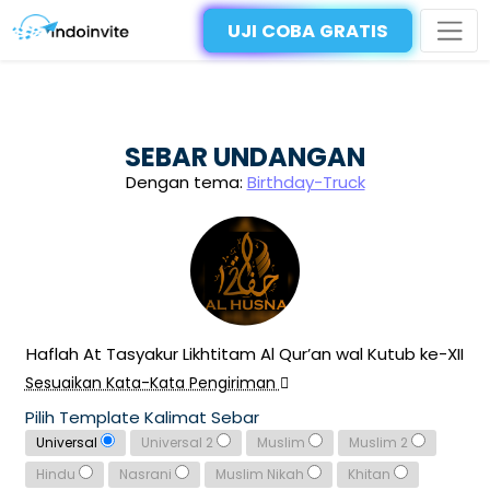
UJI COBA GRATIS
SEBAR UNDANGAN
Dengan tema:
Birthday-Truck
Haflah At Tasyakur Likhtitam Al Qur’an wal Kutub ke-XII
Sesuaikan Kata-Kata Pengiriman
Pilih Template Kalimat Sebar
Universal
Universal 2
Muslim
Muslim 2
Hindu
Nasrani
Muslim Nikah
Khitan