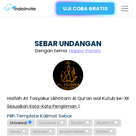
UJI COBA GRATIS
SEBAR UNDANGAN
Dengan tema:
Happy-Pororo
Haflah At Tasyakur Likhtitam Al Qur’an wal Kutub ke-XII
Sesuaikan Kata-Kata Pengiriman
Pilih Template Kalimat Sebar
Universal
Universal 2
Muslim
Muslim 2
Hindu
Nasrani
Muslim Nikah
Khitan