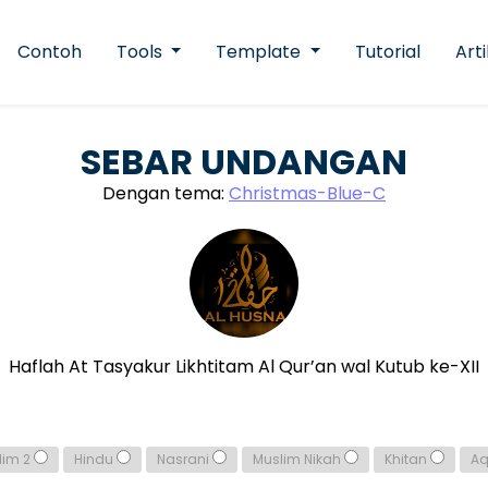
Contoh
Tools
Template
Tutorial
Arti
SEBAR UNDANGAN
Dengan tema:
Christmas-Blue-C
Haflah At Tasyakur Likhtitam Al Qur’an wal Kutub ke-XII
lim 2
Hindu
Nasrani
Muslim Nikah
Khitan
A