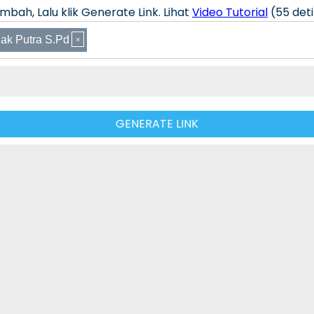
bah, Lalu klik Generate Link. Lihat
Video Tutorial
(55 deti
ak Putra S.Pd
GENERATE LINK