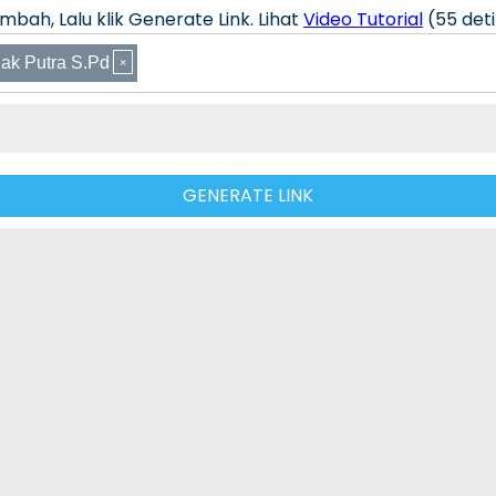
bah, Lalu klik Generate Link. Lihat
Video Tutorial
(55 deti
ak Putra S.Pd
GENERATE LINK