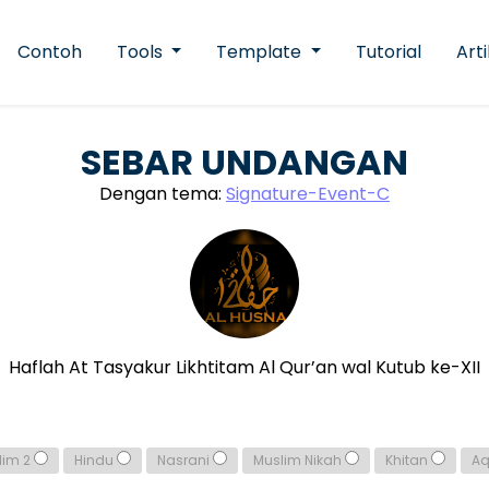
Contoh
Tools
Template
Tutorial
Arti
SEBAR UNDANGAN
Dengan tema:
Signature-Event-C
Haflah At Tasyakur Likhtitam Al Qur’an wal Kutub ke-XII
lim 2
Hindu
Nasrani
Muslim Nikah
Khitan
A