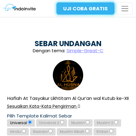
UJI COBA GRATIS
SEBAR UNDANGAN
Dengan tema:
Simple-Great-C
Haflah At Tasyakur Likhtitam Al Qur’an wal Kutub ke-XII
Sesuaikan Kata-Kata Pengiriman
Pilih Template Kalimat Sebar
Universal
Universal 2
Muslim
Muslim 2
Hindu
Nasrani
Muslim Nikah
Khitan