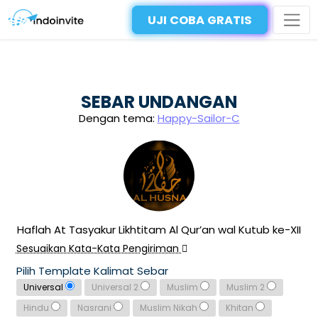
UJI COBA GRATIS
SEBAR UNDANGAN
Dengan tema:
Happy-Sailor-C
Haflah At Tasyakur Likhtitam Al Qur’an wal Kutub ke-XII
Sesuaikan Kata-Kata Pengiriman
Pilih Template Kalimat Sebar
Universal
Universal 2
Muslim
Muslim 2
Hindu
Nasrani
Muslim Nikah
Khitan