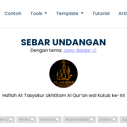
Contoh
Tools
Template
Tutorial
Arti
SEBAR UNDANGAN
Dengan tema:
Java-Banjar-C
Haflah At Tasyakur Likhtitam Al Qur’an wal Kutub ke-XII
lim 2
Hindu
Nasrani
Muslim Nikah
Khitan
A