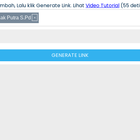
bah, Lalu klik Generate Link. Lihat
Video Tutorial
(55 deti
ak Putra S.Pd
GENERATE LINK