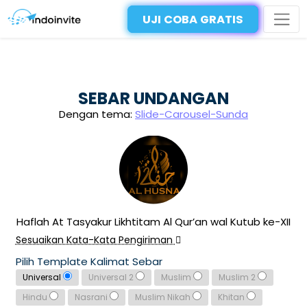
UJI COBA GRATIS
SEBAR UNDANGAN
Dengan tema:
Slide-Carousel-Sunda
Haflah At Tasyakur Likhtitam Al Qur’an wal Kutub ke-XII
Sesuaikan Kata-Kata Pengiriman
Pilih Template Kalimat Sebar
Universal
Universal 2
Muslim
Muslim 2
Hindu
Nasrani
Muslim Nikah
Khitan