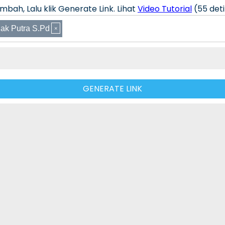
bah, Lalu klik Generate Link. Lihat
Video Tutorial
(55 deti
ak Putra S.Pd
GENERATE LINK