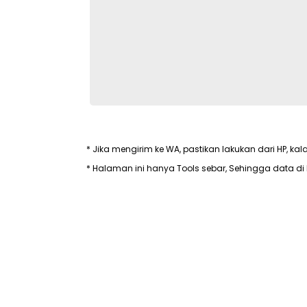
Iskandar, S.Pd.,M.Si
Hasran, S.Sos.,
Keluarga Besar LaAli
* Jika mengirim ke WA, pastikan lakukan dari HP, kal
* Halaman ini hanya Tools sebar, Sehingga data di 