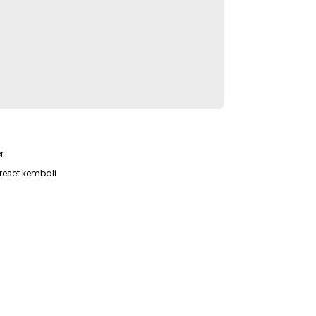
ri_Asmin
Keluarga besar LaAli
r
reset kembali