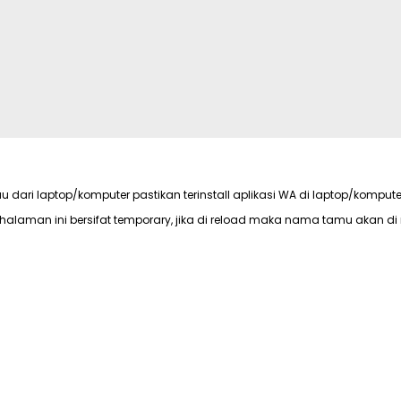
ME
Iwan Rompo Banne, S.Sos.,M.Si
Teman-teman_Put
au dari laptop/komputer pastikan terinstall aplikasi WA di laptop/kompute
halaman ini bersifat temporary, jika di reload maka nama tamu akan di 