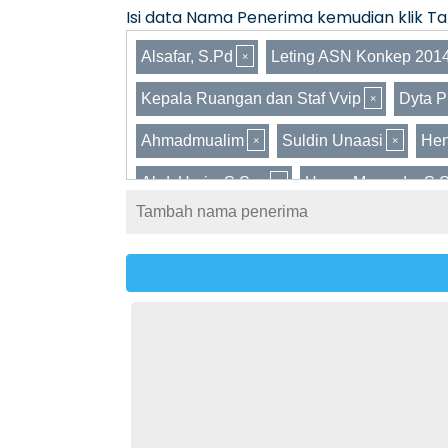
Isi data Nama Penerima kemudian klik Tam
Alsafar, S.Pd
Leting ASN Konkep 201
Kepala Ruangan dan Staf Vvip
Dyta P
Ahmadmualim
Suldin Unaasi
Hen
Abd. Haris, S.Sos
Harun Meronda, S.
Ade Rahmatullah
Mahmud, SP.,M.PW
Iphul Jakarta
Ilham Saputra
Yusl
Jusrin Jalil, S.Sos
Alumni MAN 2 KEN
Nur Jayati, S.Si
Amin, SM
Prawin
Crew Bagian Hukum Setda Konkep
Ma
Anggota group SIMPANG PAGORA | POA