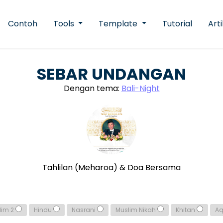
Contoh
Tools
Template
Tutorial
Arti
SEBAR UNDANGAN
Dengan tema:
Bali-Night
Tahlilan (Meharoa) & Doa Bersama
lim 2
Hindu
Nasrani
Muslim Nikah
Khitan
A