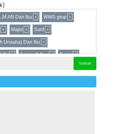
k)
s.,M.AB Dan Ibu
WWS grup
Majid
Sarif
ah Unaaha) Dan Ibu
 S.Pd
Jumin, S.Sos
Erwin
Tambah
asruddin
Ivan Buana
Andi A. Firdaus, S.STP
Ripta
wan, S.Sos.Slot
Jumarwan, SKM
lu Tawulo
Jenratno, S.Pd
H. Muhammad Assur, ST