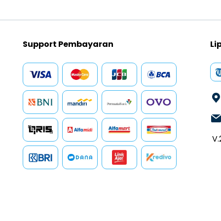
Support Pembayaran
Li
V.