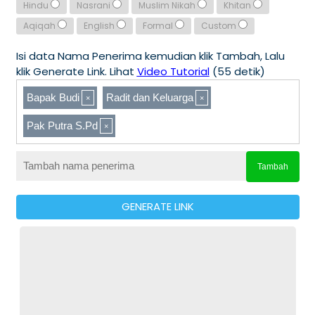
Hindu
Nasrani
Muslim Nikah
Khitan
Aqiqah
English
Formal
Custom
Isi data Nama Penerima kemudian klik Tambah, Lalu
klik Generate Link. Lihat
Video Tutorial
(55 detik)
Bapak Budi
Radit dan Keluarga
Pak Putra S.Pd
Tambah
GENERATE LINK