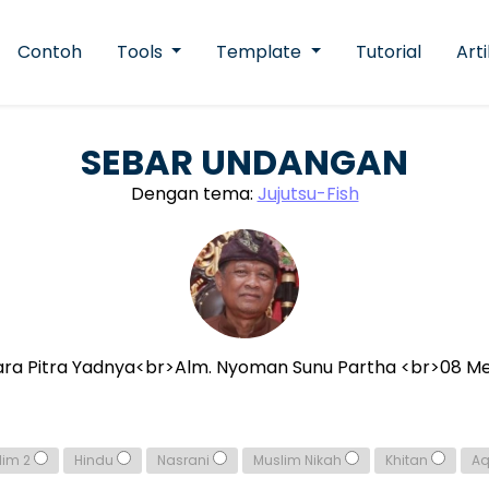
Contoh
Tools
Template
Tutorial
Arti
SEBAR UNDANGAN
Dengan tema:
Jujutsu-Fish
ra Pitra Yadnya<br>Alm. Nyoman Sunu Partha <br>08 Me
lim 2
Hindu
Nasrani
Muslim Nikah
Khitan
A