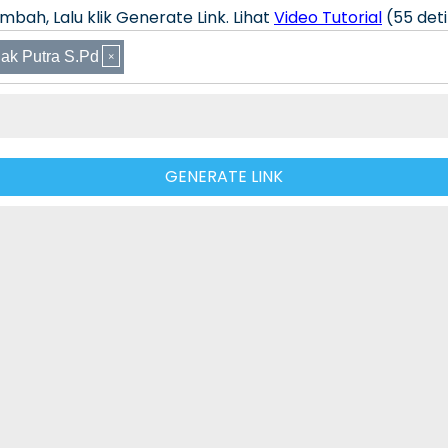
bah, Lalu klik Generate Link. Lihat
Video Tutorial
(55 deti
ak Putra S.Pd
GENERATE LINK