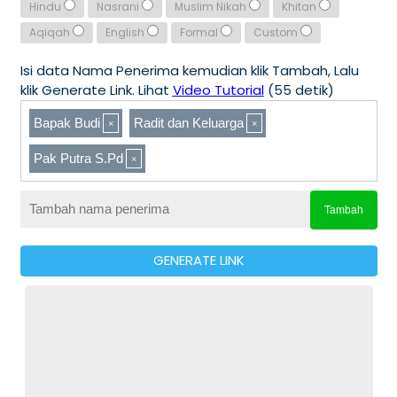
Hindu
Nasrani
Muslim Nikah
Khitan
Aqiqah
English
Formal
Custom
Isi data Nama Penerima kemudian klik Tambah, Lalu
klik Generate Link. Lihat
Video Tutorial
(55 detik)
Bapak Budi
Radit dan Keluarga
Pak Putra S.Pd
Tambah
GENERATE LINK