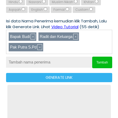
Hindu
Nasrani
Muslim Nikah
Khitan
Aqiqah
English
Formal
Custom
Isi data Nama Penerima kemudian klik Tambah, Lalu
klik Generate Link. Lihat
Video Tutorial
(55 detik)
Bapak Budi
Radit dan Keluarga
Pak Putra S.Pd
Tambah
GENERATE LINK