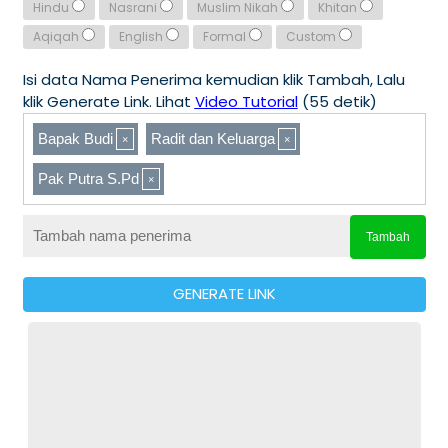
Hindu
Nasrani
Muslim Nikah
Khitan
Aqiqah
English
Formal
Custom
Isi data Nama Penerima kemudian klik Tambah, Lalu
klik Generate Link. Lihat
Video Tutorial
(55 detik)
Bapak Budi
Radit dan Keluarga
Pak Putra S.Pd
Tambah
GENERATE LINK