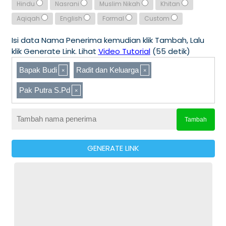
Hindu
Nasrani
Muslim Nikah
Khitan
Aqiqah
English
Formal
Custom
Isi data Nama Penerima kemudian klik Tambah, Lalu
klik Generate Link. Lihat
Video Tutorial
(55 detik)
Bapak Budi
Radit dan Keluarga
Pak Putra S.Pd
Tambah
GENERATE LINK