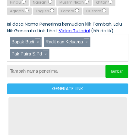
Hindu
Nasrani
Muslim Nikah
Khitan
Aqiqah
English
Formal
Custom
Isi data Nama Penerima kemudian klik Tambah, Lalu
klik Generate Link. Lihat
Video Tutorial
(55 detik)
Bapak Budi
Radit dan Keluarga
Pak Putra S.Pd
Tambah
GENERATE LINK