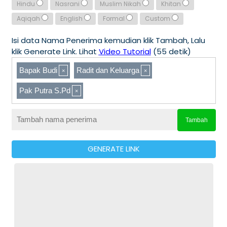
Hindu
Nasrani
Muslim Nikah
Khitan
Aqiqah
English
Formal
Custom
Isi data Nama Penerima kemudian klik Tambah, Lalu
klik Generate Link. Lihat
Video Tutorial
(55 detik)
Bapak Budi
Radit dan Keluarga
Pak Putra S.Pd
Tambah
GENERATE LINK