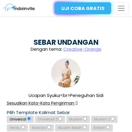
UJI COBA GRATIS
SEBAR UNDANGAN
Dengan tema:
Creative-Orange
Ucapan Syukur<br>Peneguhan Sidi
Sesuaikan Kata-Kata Pengiriman
Pilih Template Kalimat Sebar
Universal
Universal 2
Muslim
Muslim 2
Hindu
Nasrani
Muslim Nikah
Khitan