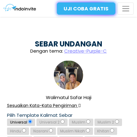
UJI COBA GRATIS
SEBAR UNDANGAN
Dengan tema:
Creative-Purple-C
Walimatul Safar Haji
Sesuaikan Kata-Kata Pengiriman
Pilih Template Kalimat Sebar
Universal
Universal 2
Muslim
Muslim 2
Hindu
Nasrani
Muslim Nikah
Khitan