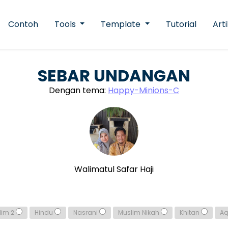
Contoh
Tools
Template
Tutorial
Arti
SEBAR UNDANGAN
Dengan tema:
Happy-Minions-C
Walimatul Safar Haji
lim 2
Hindu
Nasrani
Muslim Nikah
Khitan
A