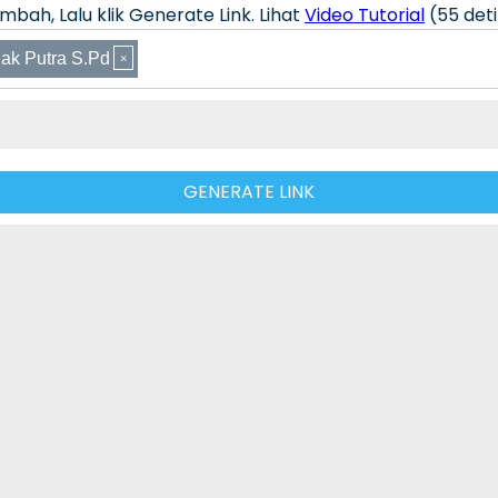
bah, Lalu klik Generate Link. Lihat
Video Tutorial
(55 deti
ak Putra S.Pd
GENERATE LINK