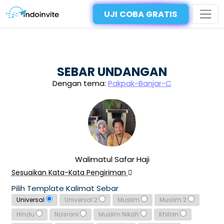
UJI COBA GRATIS
SEBAR UNDANGAN
Dengan tema:
Pakpak-Banjar-C
Walimatul Safar Haji
Sesuaikan Kata-Kata Pengiriman
Pilih Template Kalimat Sebar
Universal
Universal 2
Muslim
Muslim 2
Hindu
Nasrani
Muslim Nikah
Khitan