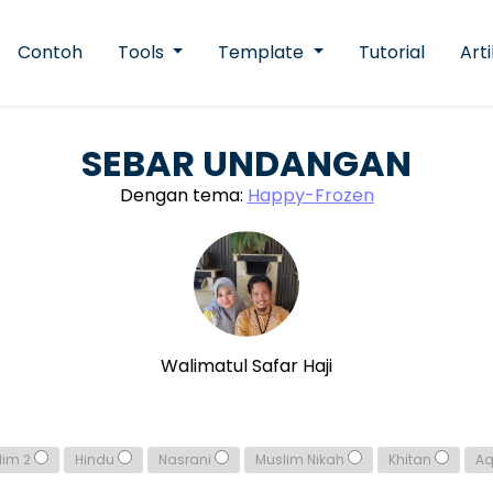
Contoh
Tools
Template
Tutorial
Arti
SEBAR UNDANGAN
Dengan tema:
Happy-Frozen
Walimatul Safar Haji
lim 2
Hindu
Nasrani
Muslim Nikah
Khitan
A