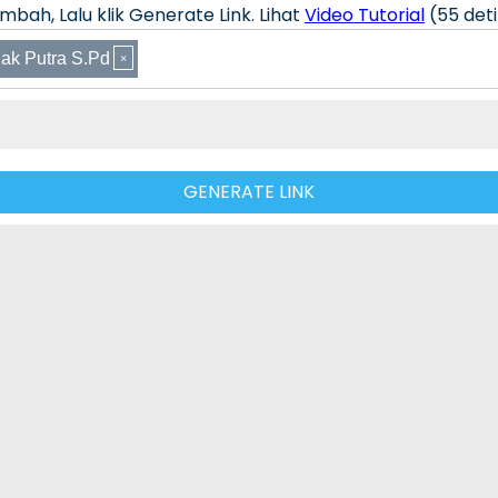
bah, Lalu klik Generate Link. Lihat
Video Tutorial
(55 deti
ak Putra S.Pd
GENERATE LINK