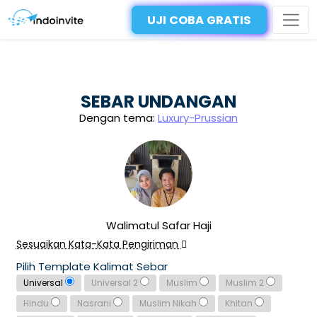
UJI COBA GRATIS
SEBAR UNDANGAN
Dengan tema:
Luxury-Prussian
Walimatul Safar Haji
Sesuaikan Kata-Kata Pengiriman
Pilih Template Kalimat Sebar
Universal
Universal 2
Muslim
Muslim 2
Hindu
Nasrani
Muslim Nikah
Khitan