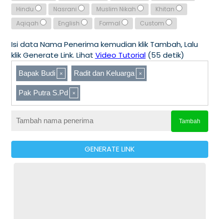
Hindu
Nasrani
Muslim Nikah
Khitan
Aqiqah
English
Formal
Custom
Isi data Nama Penerima kemudian klik Tambah, Lalu
klik Generate Link. Lihat
Video Tutorial
(55 detik)
Bapak Budi
Radit dan Keluarga
Pak Putra S.Pd
Tambah
GENERATE LINK