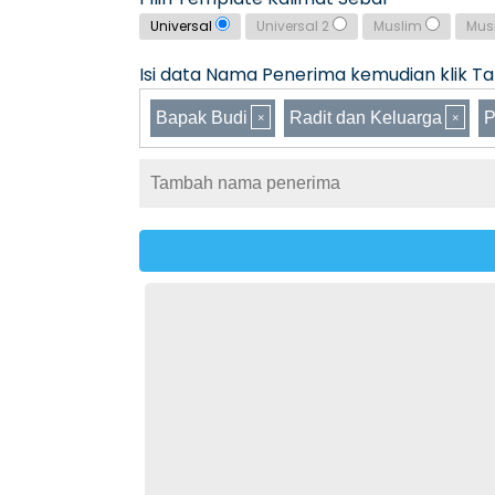
Universal
Universal 2
Muslim
Mus
Isi data Nama Penerima kemudian klik Tam
Bapak Budi
Radit dan Keluarga
P