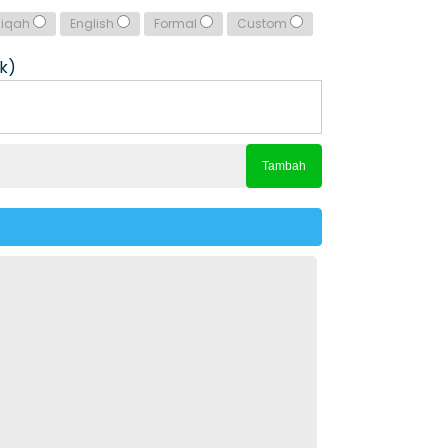
qiqah
English
Formal
Custom
k)
Tambah