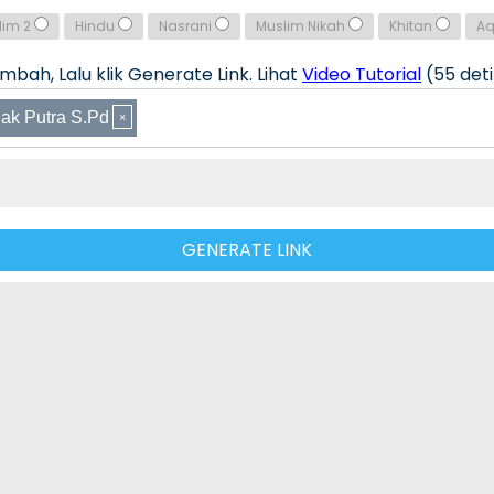
lim 2
Hindu
Nasrani
Muslim Nikah
Khitan
A
bah, Lalu klik Generate Link. Lihat
Video Tutorial
(55 deti
ak Putra S.Pd
GENERATE LINK