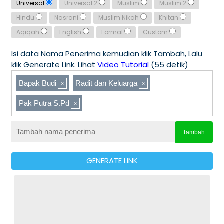
Universal
Universal 2
Muslim
Muslim 2
Hindu
Nasrani
Muslim Nikah
Khitan
Aqiqah
English
Formal
Custom
Isi data Nama Penerima kemudian klik Tambah, Lalu
klik Generate Link. Lihat
Video Tutorial
(55 detik)
Bapak Budi
Radit dan Keluarga
Pak Putra S.Pd
Tambah
GENERATE LINK