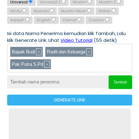
Universal
Universal 2
Muslim
Muslim 2
Hindu
Nasrani
Muslim Nikah
Khitan
Aqiqah
English
Formal
Custom
Isi data Nama Penerima kemudian klik Tambah, Lalu
klik Generate Link. Lihat
Video Tutorial
(55 detik)
Bapak Budi
Radit dan Keluarga
Pak Putra S.Pd
Tambah
GENERATE LINK