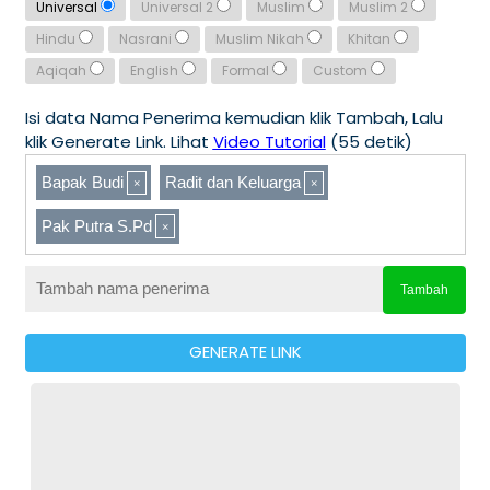
Universal
Universal 2
Muslim
Muslim 2
Hindu
Nasrani
Muslim Nikah
Khitan
Aqiqah
English
Formal
Custom
Isi data Nama Penerima kemudian klik Tambah, Lalu
klik Generate Link. Lihat
Video Tutorial
(55 detik)
Bapak Budi
Radit dan Keluarga
Pak Putra S.Pd
Tambah
GENERATE LINK